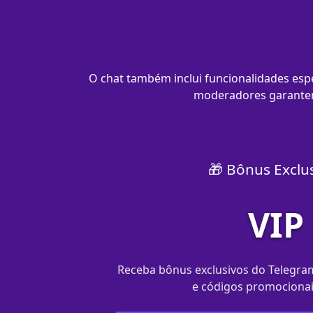
O chat também inclui funcionalidades esp
moderadores garantem
🎁 Bônus Exclu
VIP
Receba bônus exclusivos do Telegra
e códigos promocionai