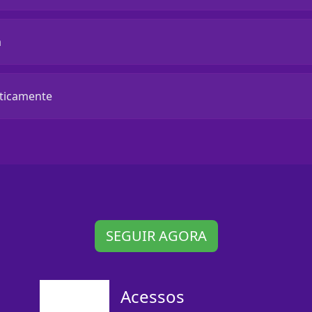
a
aticamente
SEGUIR AGORA
Acessos