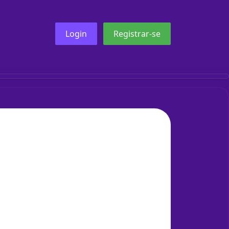
Login
Registrar-se