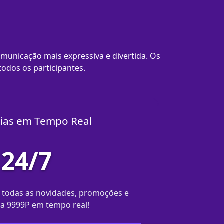
municação mais expressiva e divertida. Os
dos os participantes.
cias em Tempo Real
24/7
e todas as novidades, promoções e
da 9999P em tempo real!