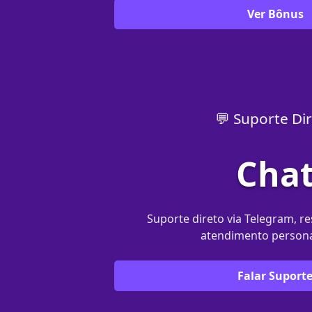
Ver Bônus
💬 Suporte Di
Cha
Suporte direto via Telegram, r
atendimento persona
Falar Suport