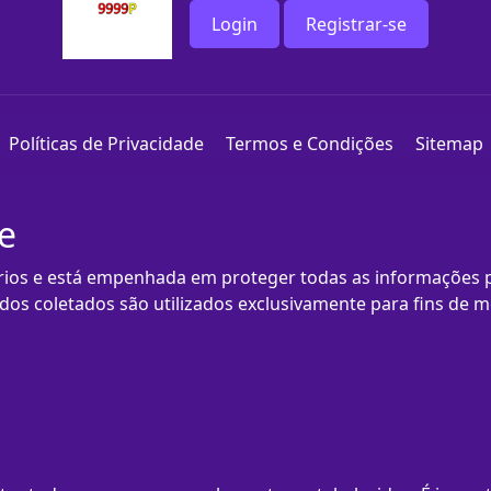
Login
Registrar-se
Políticas de Privacidade
Termos e Condições
Sitemap
de
ários e está empenhada em proteger todas as informações 
os coletados são utilizados exclusivamente para fins de m