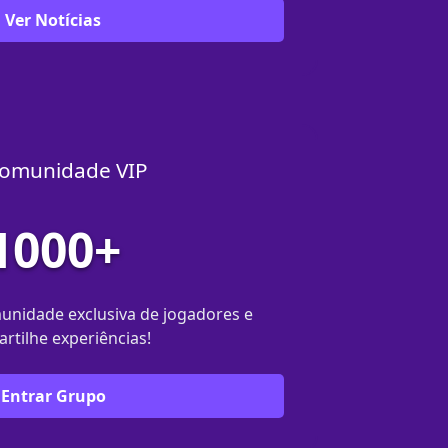
Ver Notícias
Comunidade VIP
1000+
unidade exclusiva de jogadores e
rtilhe experiências!
Entrar Grupo