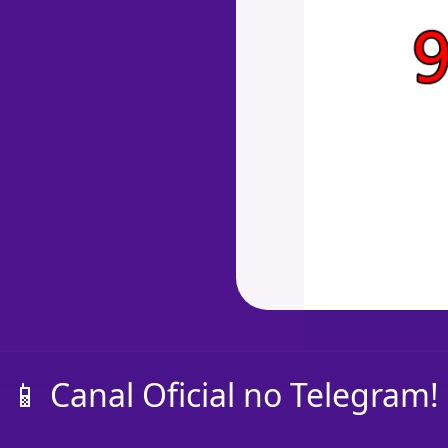
📱 Canal Oficial no Telegram!