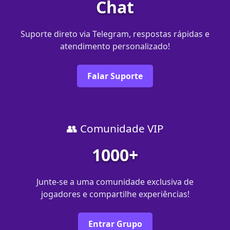
Chat
Suporte direto via Telegram, respostas rápidas e
atendimento personalizado!
Falar Suporte
👥 Comunidade VIP
1000+
Junte-se a uma comunidade exclusiva de
jogadores e compartilhe experiências!
Entrar Grupo