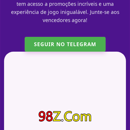
tem acesso a promoções incríveis e uma
experiência de jogo inigualável. Junte-se aos
vencedores agora!
SEGUIR NO TELEGRAM