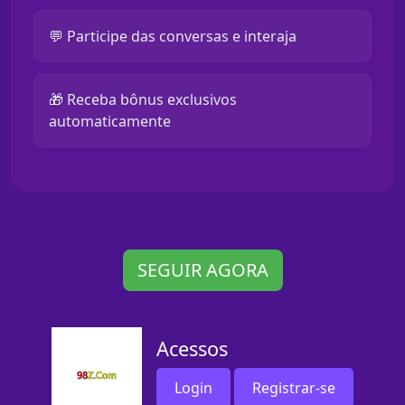
💬 Participe das conversas e interaja
🎁 Receba bônus exclusivos
automaticamente
SEGUIR AGORA
Acessos
Login
Registrar-se