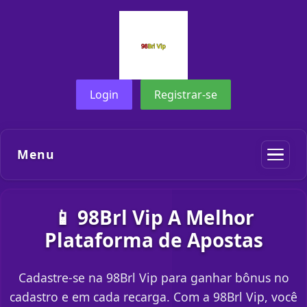
Login
Registrar-se
Menu
📱 98Brl Vip A Melhor
Plataforma de Apostas
Cadastre-se na 98Brl Vip para ganhar bônus no
cadastro e em cada recarga. Com a 98Brl Vip, você