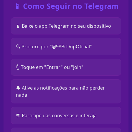
📱 Como Seguir no Telegram
📱 Baixe o app Telegram no seu dispositivo
🔍 Procure por "@98Brl VipOficial"
👆 Toque em "Entrar" ou "Join"
🔔 Ative as notificações para não perder
nada
💬 Participe das conversas e interaja