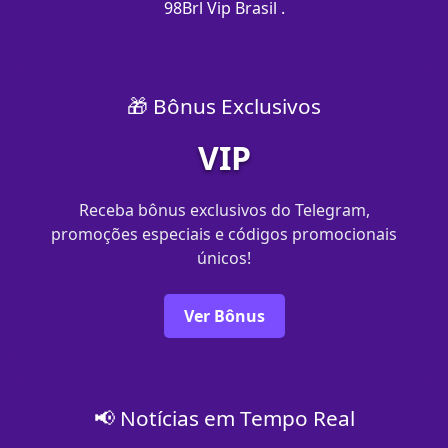
98Brl Vip Brasil .
🎁 Bônus Exclusivos
VIP
Receba bônus exclusivos do Telegram,
promoções especiais e códigos promocionais
únicos!
Ver Bônus
📢 Notícias em Tempo Real