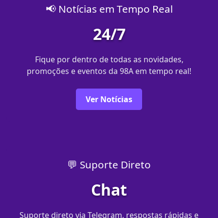
📢 Notícias em Tempo Real
24/7
Fique por dentro de todas as novidades,
promoções e eventos da 98A em tempo real!
Ver Notícias
💬 Suporte Direto
Chat
Suporte direto via Telegram, respostas rápidas e