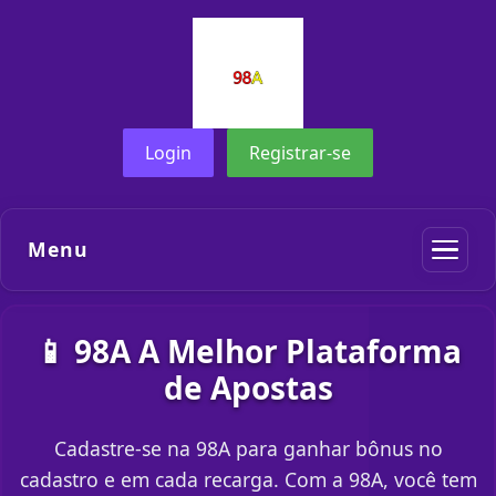
Login
Registrar-se
Menu
📱 98A A Melhor Plataforma
de Apostas
Cadastre-se na 98A para ganhar bônus no
cadastro e em cada recarga. Com a 98A, você tem