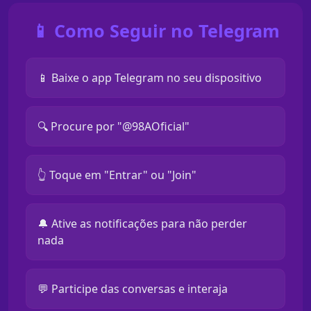
📱 Como Seguir no Telegram
📱 Baixe o app Telegram no seu dispositivo
🔍 Procure por "@98AOficial"
👆 Toque em "Entrar" ou "Join"
🔔 Ative as notificações para não perder
nada
💬 Participe das conversas e interaja