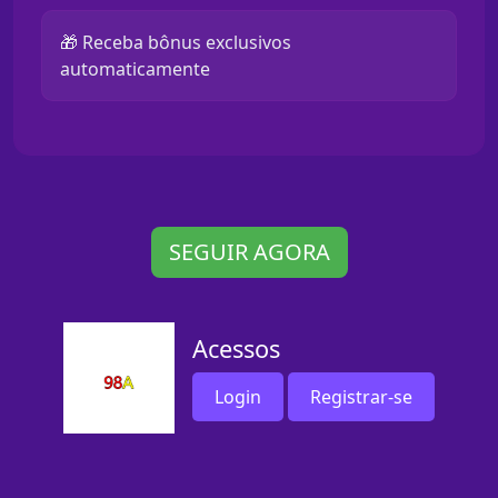
🎁 Receba bônus exclusivos
automaticamente
SEGUIR AGORA
Acessos
Login
Registrar-se