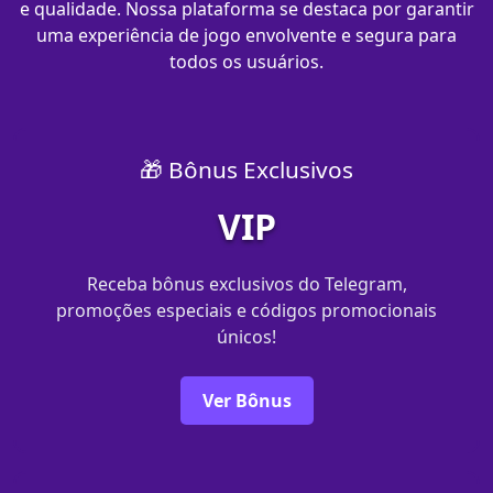
e qualidade. Nossa plataforma se destaca por garantir
uma experiência de jogo envolvente e segura para
todos os usuários.
🎁 Bônus Exclusivos
VIP
Receba bônus exclusivos do Telegram,
promoções especiais e códigos promocionais
únicos!
Ver Bônus