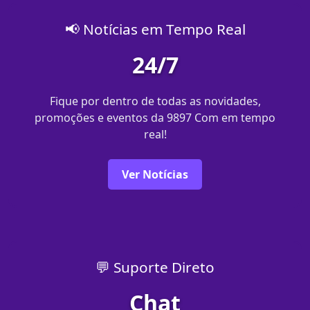
📢 Notícias em Tempo Real
24/7
Fique por dentro de todas as novidades,
promoções e eventos da 9897 Com em tempo
real!
Ver Notícias
💬 Suporte Direto
Chat