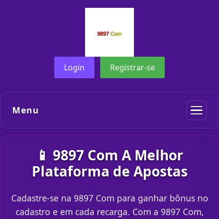
Login
Registrar-se
Menu
📱 9897 Com A Melhor
Plataforma de Apostas
Cadastre-se na 9897 Com para ganhar bônus no
cadastro e em cada recarga. Com a 9897 Com,