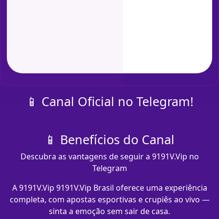
📱 Canal Oficial no Telegram!
📱 Benefícios do Canal
Descubra as vantagens de seguir a 9191V.Vip no
Telegram
A 9191V.Vip 9191V.Vip Brasil oferece uma experiência
completa, com apostas esportivas e crupiês ao vivo —
sinta a emoção sem sair de casa.