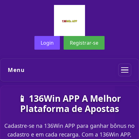
Login
Registrar-se
Menu
📱 136Win APP A Melhor
Plataforma de Apostas
Cadastre-se na 136Win APP para ganhar bônus no
cadastro e em cada recarga. Com a 136Win APP,