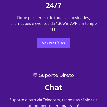
24/7
Fique por dentro de todas as novidades,
promoções e eventos da 136Win APP em tempo
real!
Ver Notícias
💬 Suporte Direto
Chat
Suporte direto via Telegram, respostas rápidas e
atendimento personalizado!