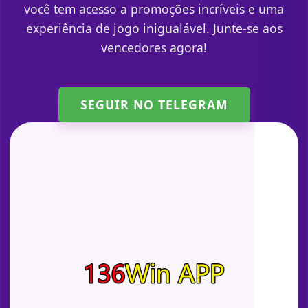
você tem acesso a promoções incríveis e uma
experiência de jogo inigualável. Junte-se aos
vencedores agora!
SEGUIR NO TELEGRAM